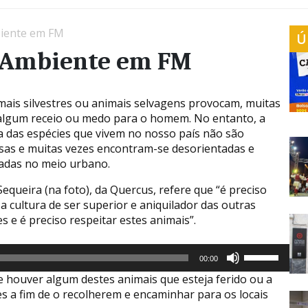
biente em FM
Ú
o Ambiente em FM
mais silvestres ou animais selvagens provocam, muitas
algum receio ou medo para o homem. No entanto, a
a das espécies que vivem no nosso país não são
sas e muitas vezes encontram-se desorientadas e
adas no meio urbano.
equeira (na foto), da Quercus, refere que “é preciso
a cultura de ser superior e aniquilador das outras
s e é preciso respeitar estes animais”.
utor
Use
00:00
as
houver algum destes animais que esteja ferido ou a
setas
s a fim de o recolherem e encaminhar para os locais
cima/baixo