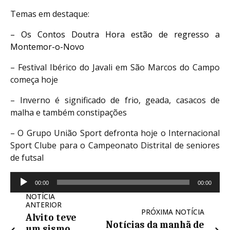
Temas em destaque:
– Os Contos Doutra Hora estão de regresso a
Montemor-o-Novo
– Festival Ibérico do Javali em São Marcos do Campo
começa hoje
–
Inverno é significado de frio, geada, casacos de
malha e também constipações
–
O Grupo União Sport defronta hoje o Internacional
Sport Clube para o Campeonato Distrital de seniores
de futsal
Reprodutor
00:00
00:00
de
NOTÍCIA
áudio
ANTERIOR
PRÓXIMA NOTÍCIA
Alvito teve
Notícias da manhã de
um sismo