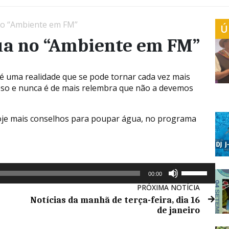
no “Ambiente em FM”
Ú
ua no “Ambiente em FM”
 é uma realidade que se pode tornar cada vez mais
oso e nunca é de mais relembra que não a devemos
hoje mais conselhos para poupar água, no programa
Use
00:00
as
PRÓXIMA NOTÍCIA
setas
Notícias da manhã de terça-feira, dia 16
cima/baixo
de janeiro
para
aumentar