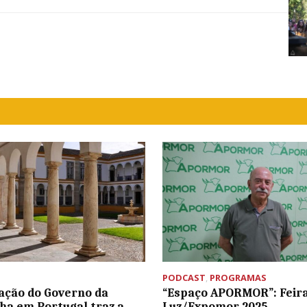
ou
diminuir
o
volume.
PODCAST
,
PROGRAMAS
ação do Governo da
“Espaço APORMOR”: Feira
ha em Portugal traz a
Luz/Expomor 2025