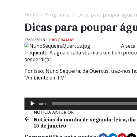
Home
Programas
Dicas para poupar água 
Dicas para poupar ág
15/01/2018
PROGRAMAS
A seca
frequente. A água é cada vez mais um bem preci
desperdiçar.
Por isso, Nuno Sequeira, da Quercus, traz-nos 
“Ambiente em FM”.
Reprodutor
00:00
de
NOTÍCIA ANTERIOR
áudio
Notícias da manhã de segunda-feira, dia
15 de janeiro
Compartilhe este artigo: