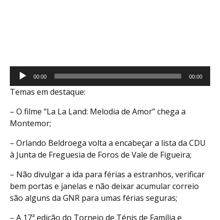
Reprodutor
00:00
00:00
de
Temas em destaque:
áudio
– O filme “La La Land: Melodia de Amor” chega a
Montemor;
– Orlando Beldroega volta a encabeçar a lista da CDU
à Junta de Freguesia de Foros de Vale de Figueira;
– Não divulgar a ida para férias a estranhos, verificar
bem portas e janelas e não deixar acumular correio
são alguns da GNR para umas férias seguras;
– A 17ª edição do Torneio de Ténis de Família e