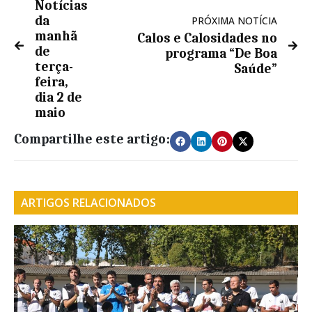
Notícias
da
PRÓXIMA NOTÍCIA
manhã
Calos e Calosidades no
de
programa “De Boa
terça-
Saúde”
feira,
dia 2 de
maio
Compartilhe este artigo:
ARTIGOS RELACIONADOS