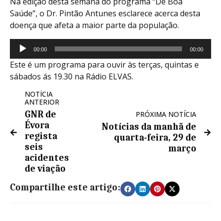
Na edição desta semana do programa “De Boa
Saúde”, o Dr. Pintão Antunes esclarece acerca desta
doença que afeta a maior parte da população.
Reprodutor
00:00
00:00
de
Este é um programa para ouvir às terças, quintas e
áudio
sábados ás 19.30 na Rádio ELVAS.
NOTÍCIA
ANTERIOR
GNR de
PRÓXIMA NOTÍCIA
Évora
Notícias da manhã de
regista
quarta-feira, 29 de
seis
março
acidentes
de viação
Compartilhe este artigo: