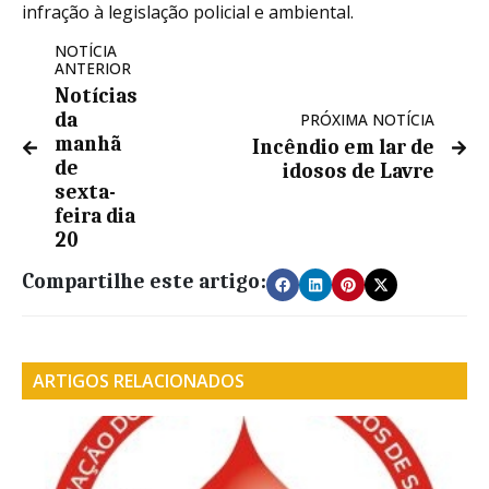
infração à legislação policial e ambiental.
NOTÍCIA
ANTERIOR
Notícias
da
PRÓXIMA NOTÍCIA
manhã
Incêndio em lar de
de
idosos de Lavre
sexta-
feira dia
20
Compartilhe este artigo:
ARTIGOS RELACIONADOS