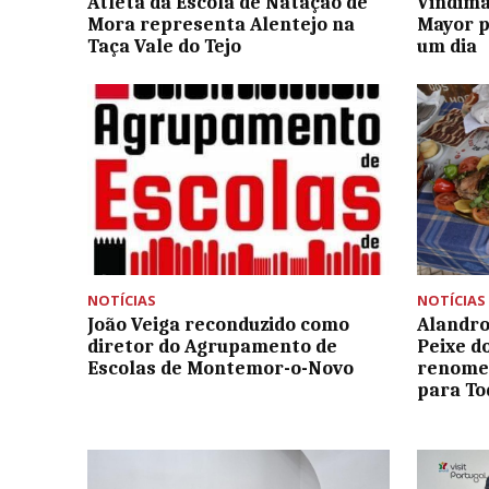
Atleta da Escola de Natação de
Vindima
Mora representa Alentejo na
Mayor p
Taça Vale do Tejo
um dia
NOTÍCIAS
NOTÍCIAS
João Veiga reconduzido como
Alandro
diretor do Agrupamento de
Peixe d
Escolas de Montemor-o-Novo
renome 
para To