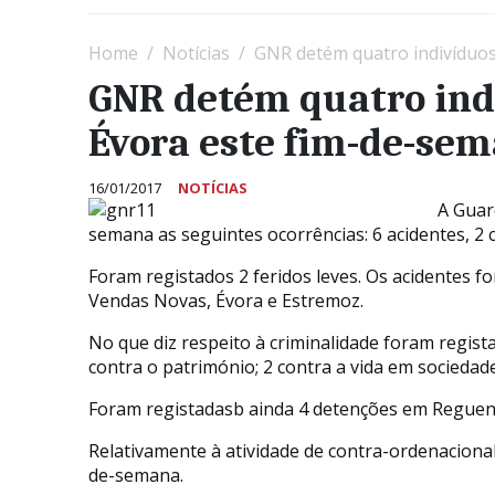
Home
Notícias
GNR detém quatro indivíduos
GNR detém quatro indi
Évora este fim-de-se
16/01/2017
NOTÍCIAS
A Guar
semana as seguintes ocorrências: 6 acidentes, 2 c
Foram registados 2 feridos leves. Os acidentes 
Vendas Novas, Évora e Estremoz.
No que diz respeito à criminalidade foram regista
contra o património; 2 contra a vida em sociedade
Foram registadasb ainda 4 detenções em Regue
Relativamente à atividade de contra-ordenacional
de-semana.