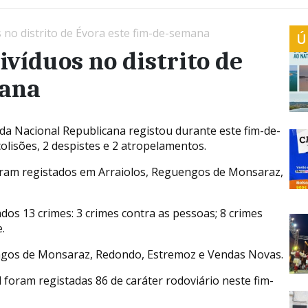
 no distrito de Évora este fim-de-semana
Ú
víduos no distrito de
mana
da Nacional Republicana registou durante este fim-de-
olisões, 2 despistes e 2 atropelamentos.
foram registados em Arraiolos, Reguengos de Monsaraz,
dos 13 crimes: 3 crimes contra as pessoas; 8 crimes
.
ngos de Monsaraz, Redondo, Estremoz e Vendas Novas.
 foram registadas 86 de caráter rodoviário neste fim-