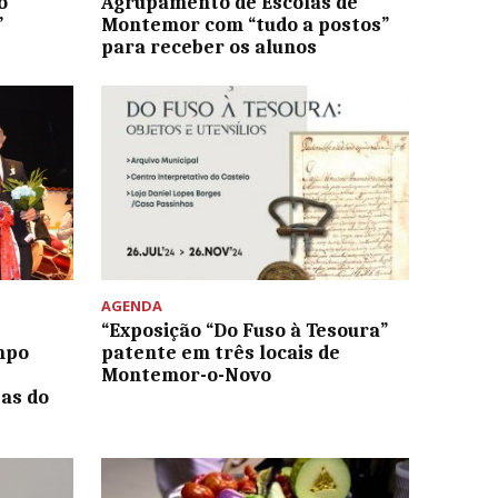
o
Agrupamento de Escolas de
”
Montemor com “tudo a postos”
para receber os alunos
AGENDA
“Exposição “Do Fuso à Tesoura”
mpo
patente em três locais de
Montemor-o-Novo
as do