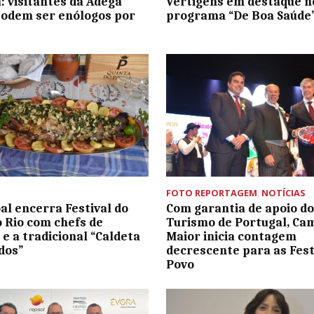
: visitantes da Adega
Vertigens em destaque n
odem ser enólogos por
programa “De Boa Saúde
FOTO REPORTAGEM
,
NOTÍCIAS
al encerra Festival do
Com garantia de apoio do
o Rio com chefs de
Turismo de Portugal, Ca
e a tradicional “Caldeta
Maior inicia contagem
dos”
decrescente para as Fest
Povo