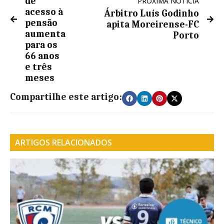
de
PRÓXIMA NOTÍCIA
acesso à
Árbitro Luís Godinho
pensão
apita Moreirense-FC
aumenta
Porto
para os
66 anos
e três
meses
Compartilhe este artigo:
ARTIGOS RELACIONADOS