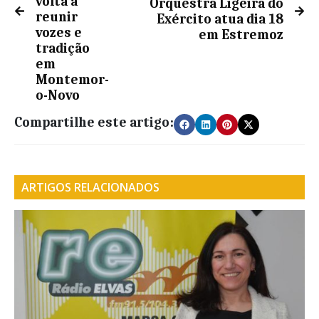
volta a
Orquestra Ligeira do
reunir
Exército atua dia 18
vozes e
em Estremoz
tradição
em
Montemor-
o-Novo
Compartilhe este artigo:
ARTIGOS RELACIONADOS