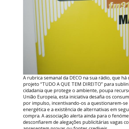
A rubrica semanal da DECO na sua rádio, que há
projeto “TUDO A QUE TEM DIREITO” para sublinh
cidadania que protege o ambiente, poupa recurso
União Europeia, esta iniciativa desafia os cons
por impulso, incentivando-os a questionarem-se s
energética e a existência de alternativas em se
compra. A associação alerta ainda para o fenóm
desconfiarem de alegações publicitárias vagas c
apresentem provas ou fontes credíveis.