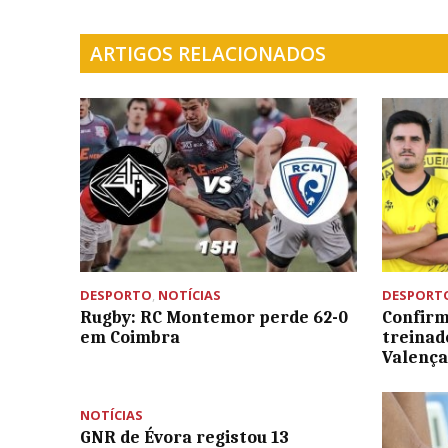
ARTIGOS RELACIONADOS
DESPORTO
,
NOTÍCIAS
DESPORT
Rugby: RC Montemor perde 62-0
Confirm
em Coimbra
treinad
Valença
NOTÍCIAS
GNR de Évora registou 13