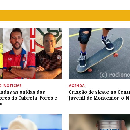
O
,
NOTÍCIAS
AGENDA
adas as saídas dos
Criação de skate no Cent
ores do Cabrela, Foros e
Juvenil de Montemor-o-N
s