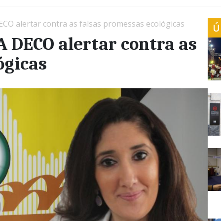
CO alertar contra as falsas promessas ecológicas
Ú
 DECO alertar contra as
ógicas