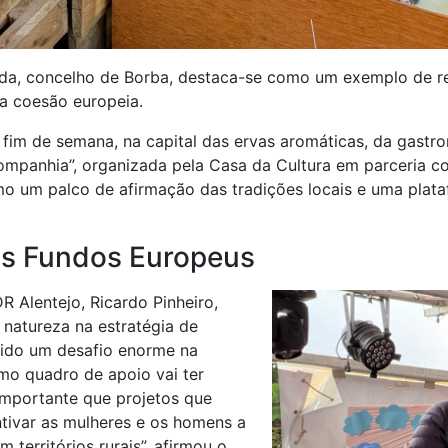
da, concelho de Borba, destaca-se como um exemplo de res
da coesão europeia.
 fim de semana, na capital das ervas aromáticas, da gastr
Companhia”, organizada pela Casa da Cultura em parceria 
o um palco de afirmação das tradições locais e uma plata
os Fundos Europeus
R Alentejo, Ricardo Pinheiro,
 natureza na estratégia de
sido um desafio enorme na
imo quadro de apoio vai ter
 importante que projetos que
ntivar as mulheres e os homens a
 territórios rurais”, afirmou o