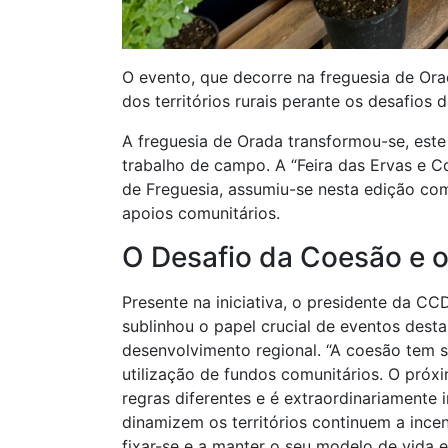
O evento, que decorre na freguesia de Ora
dos territórios rurais perante os desafios 
A freguesia de Orada transformou-se, este
trabalho de campo. A “Feira das Ervas e 
de Freguesia, assumiu-se nesta edição com
apoios comunitários.
O Desafio da Coesão e 
Presente na iniciativa, o presidente da CCD
sublinhou o papel crucial de eventos desta
desenvolvimento regional. “A coesão tem 
utilização de fundos comunitários. O próx
regras diferentes e é extraordinariamente
dinamizem os territórios continuem a ince
fixar-se e a manter o seu modelo de vida em