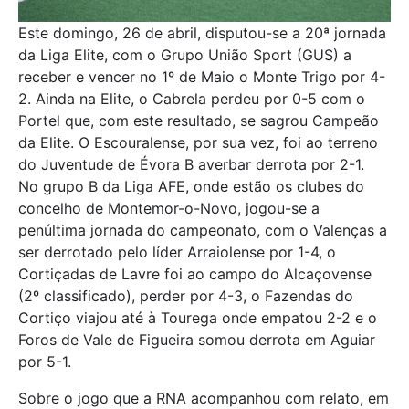
Este domingo, 26 de abril, disputou-se a 20ª jornada
da Liga Elite, com o Grupo União Sport (GUS) a
receber e vencer no 1º de Maio o Monte Trigo por 4-
2. Ainda na Elite, o Cabrela perdeu por 0-5 com o
Portel que, com este resultado, se sagrou Campeão
da Elite. O Escouralense, por sua vez, foi ao terreno
do Juventude de Évora B averbar derrota por 2-1.
No grupo B da Liga AFE, onde estão os clubes do
concelho de Montemor-o-Novo, jogou-se a
penúltima jornada do campeonato, com o Valenças a
ser derrotado pelo líder Arraiolense por 1-4, o
Cortiçadas de Lavre foi ao campo do Alcaçovense
(2º classificado), perder por 4-3, o Fazendas do
Cortiço viajou até à Tourega onde empatou 2-2 e o
Foros de Vale de Figueira somou derrota em Aguiar
por 5-1.
Sobre o jogo que a RNA acompanhou com relato, em