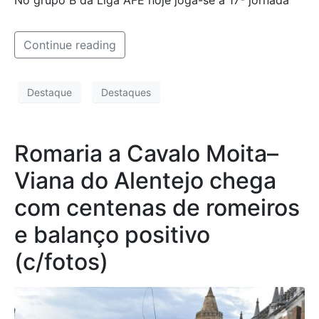
No grupo B da Liga AFE hoje joga-se a 17ª jornada
Continue reading
Destaque
Destaques
Romaria a Cavalo Moita–
Viana do Alentejo chega
com centenas de romeiros
e balanço positivo
(c/fotos)