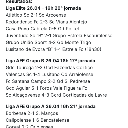
Resultados:
Liga Elite 26.04 – 16h 20ª jornada
Atlético Sc 2-1 Sc Arcoense
Redondense Fc 2-3 Sc Viana Alentejo
Casa Povo Cabrela 0-5 Gd Portel
Juventude Sc “B” 2-1 Grupo Estrela Escouralense
Grupo União Sport 4-2 Gd Monte Trigo
Lusitano de Évora “B” 1-4 Estrela Fc (18h30)
Liga AFE Grupo B 26.04 16h 17ª jornada
Gdc Tourega 2-2 Gcd Fazendas Cortiço
Valenças Sc 1-4 Lusitano Cd Arraiolense
Fc Santana Campo 2-2 Gd S. Pedrense
Gcd Aguiar 5-1 Foros Vale Figueira Fc
Sc Alcaçovense 4-3 Ccrd Cortiçadas de Lavre
Liga AFE Grupo A 26.04 16h 21ª jornada
Borbense 2-1 S. Manços
Calipolense 1-6 Bencatelense
Corval 0-2 Oriolenses