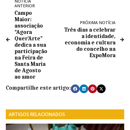
NOTÍCIA
ANTERIOR
Campo
Maior:
PRÓXIMA NOTÍCIA
associação
Três dias a celebrar
“Agora
a identidade,
Quer’Arte”
economia e cultura
dedica a sua
do concelho na
participação
ExpoMora
na Feira de
Santa Maria
de Agosto
ao amor
Compartilhe este artigo:
ARTIGOS RELACIONADOS