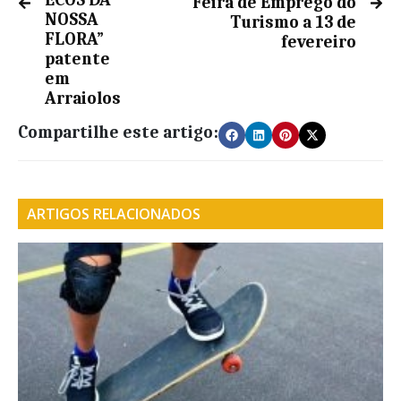
ECOS DA
Feira de Emprego do
NOSSA
Turismo a 13 de
FLORA”
fevereiro
patente
em
Arraiolos
Compartilhe este artigo:
ARTIGOS RELACIONADOS