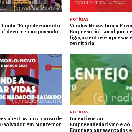
NOTÍCIAS
edonda “Empoderamento
Vendas Novas lança Fór
o” decorreu no passado
Empresarial Local para 
ligação entre empresas 
território
NOTÍCIAS
ões abertas para curso de
Incentivos ao
r-Salvador em Montemor
Empreendedorismo e ao
Emprego apresentados 