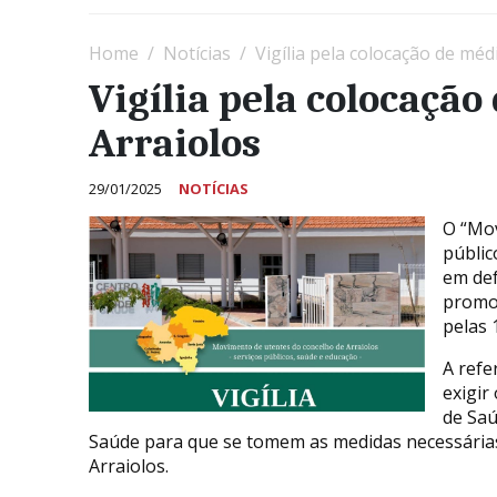
Home
Notícias
Vigília pela colocação de méd
Vigília pela colocação
Arraiolos
29/01/2025
NOTÍCIAS
O “Mov
públic
em def
promov
pelas 
A refe
exigir
de Saú
Saúde para que se tomem as medidas necessária
Arraiolos.