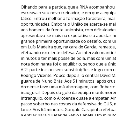
Olhando para a partida, que a RNA acompanhou c
estreava o seu novo treinador, e em que a eq
tático. Entrou melhor a formação forasteira, mas
oportunidades. Embora o União se acerca-se mais
aos homens da frente unionista, com dificuldades
apresentava-se mais na expetativa e a apostar n
grande primeira oportunidade do desafio, com u
em Luís Madeira que, na cara de Garcia, rematou
efetuando excelente defesa. Ao intervalo mantin
minutos a ter mais posse de bola, mas com um at
nota dominante foi o equilíbrio, sendo que a ún
A 2ª parte iniciou sem substituições e logo com
Rodrigo Vicente. Pouco depois, o central David M
guarda de Nuno Brás. Aos 51 minutos, após cru
Arcoense teve uma má abordagem, com Roberto C
inaugural. Depois do golo da equipa montemoren
intranquilo, com o Arcoense quase a empatar. Ai
passe soberbo nas costas da defensiva do GUS, mas
lance. Aos 64 minutos, Gonçalo Carapinha efetua
a entrar para o lugar de Fábio Capela. Um minuto