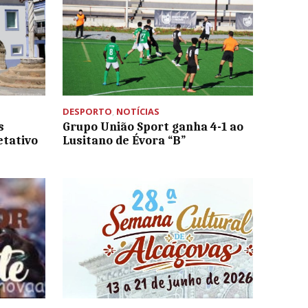
DESPORTO
,
NOTÍCIAS
s
Grupo União Sport ganha 4-1 ao
etativo
Lusitano de Évora “B”