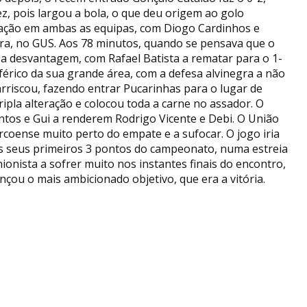
ez, pois largou a bola, o que deu origem ao golo
eração em ambas as equipas, com Diogo Cardinhos e
ra, no GUS. Aos 78 minutos, quando se pensava que o
 a desvantagem, com Rafael Batista a rematar para o 1-
érico da sua grande área, com a defesa alvinegra a não
arriscou, fazendo entrar Pucarinhas para o lugar de
ripla alteração e colocou toda a carne no assador. O
os e Gui a renderem Rodrigo Vicente e Debi. O União
rcoense muito perto do empate e a sufocar. O jogo iria
os seus primeiros 3 pontos do campeonato, numa estreia
ionista a sofrer muito nos instantes finais do encontro,
çou o mais ambicionado objetivo, que era a vitória.