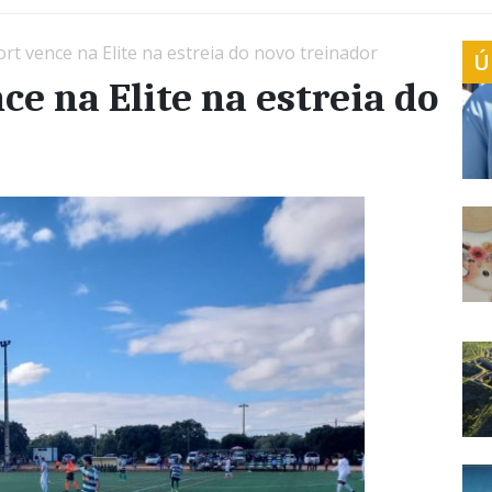
t vence na Elite na estreia do novo treinador
Ú
e na Elite na estreia do