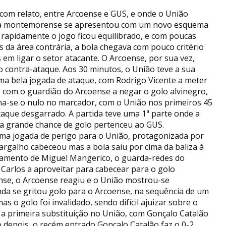
om relato, entre Arcoense e GUS, e onde o União
uipa montemorense se apresentou com um novo esquema
 rapidamente o jogo ficou equilibrado, e com poucas
 da área contrária, a bola chegava com pouco critério
 em ligar o setor atacante. O Arcoense, por sua vez,
o contra-ataque. Aos 30 minutos, o União teve a sua
ma bela jogada de ataque, com Rodrigo Vicente a meter
, com o guardião do Arcoense a negar o golo alvinegro,
ha-se o nulo no marcador, com o União nos primeiros 45
aque desgarrado. A partida teve uma 1ª parte onde a
ica grande chance de golo pertenceu ao GUS.
 uma jogada de perigo para o União, protagonizada por
argalho cabeceou mas a bola saiu por cima da baliza à
zamento de Miguel Mangerico, o guarda-redes do
arlos a aproveitar para cabecear para o golo
se, o Arcoense reagiu e o União mostrou-se
nda se gritou golo para o Arcoense, na sequência de um
 o golo foi invalidado, sendo difícil ajuizar sobre o
 a primeira substituição no União, com Gonçalo Catalão
 depois, o recém entrado Gonçalo Catalão faz o 0-2,