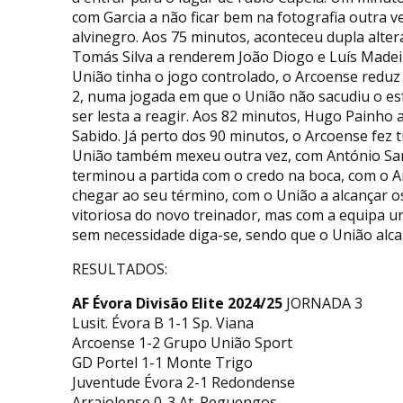
com Garcia a não ficar bem na fotografia outra v
alvinegro. Aos 75 minutos, aconteceu dupla alt
Tomás Silva a renderem João Diogo e Luís Madei
União tinha o jogo controlado, o Arcoense reduz
2, numa jogada em que o União não sacudiu o esf
ser lesta a reagir. Aos 82 minutos, Hugo Painho 
Sabido. Já perto dos 90 minutos, o Arcoense fez t
União também mexeu outra vez, com António Sant
terminou a partida com o credo na boca, com o A
chegar ao seu término, com o União a alcançar 
vitoriosa do novo treinador, mas com a equipa un
sem necessidade diga-se, sendo que o União alcan
RESULTADOS:
AF Évora Divisão Elite 2024/25
JORNADA 3
Lusit. Évora B 1-1 Sp. Viana
Arcoense 1-2 Grupo União Sport
GD Portel 1-1 Monte Trigo
Juventude Évora 2-1 Redondense
Arraiolense 0-3 At. Reguengos