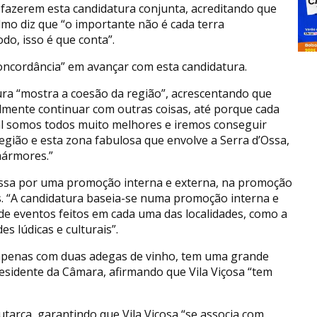
 fazerem esta candidatura conjunta, acreditando que
mo diz que “o importante não é cada terra
o, isso é que conta”.
concordância” em avançar com esta candidatura.
ura “mostra a coesão da região”, acrescentando que
mente continuar com outras coisas, até porque cada
al somos todos muito melhores e iremos conseguir
egião e esta zona fabulosa que envolve a Serra d’Ossa,
mármores.”
assa por uma promoção interna e externa, na promoção
es. “A candidatura baseia-se numa promoção interna e
e eventos feitos em cada uma das localidades, como a
 lúdicas e culturais”.
 apenas com duas adegas de vinho, tem uma grande
presidente da Câmara, afirmando que Vila Viçosa “tem
utarca, garantindo que Vila Viçosa “se associa com