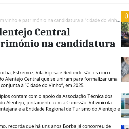
Ú
 vinho e património na candidatura a “cidade do vinho”
lentejo Central
rimónio na candidatura
Borba, Estremoz, Vila Viçosa e Redondo são os cinco
do Alentejo Central que se uniram para formalizar uma
 conjunta à “Cidade do Vinho”, em 2025.
ípios contam com o apoio da Associação Técnica dos
 do Alentejo, juntamente com a Comissão Vitivinícola
entejana e a Entidade Regional de Turismo do Alentejo e
mo, recorda que há uns anos Borba já concorreu de