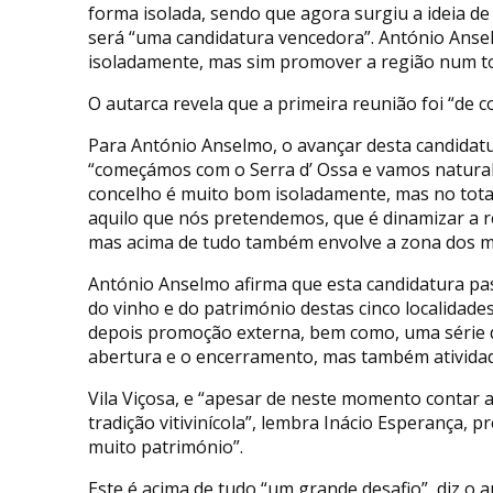
forma isolada, sendo que agora surgiu a ideia de
será “uma candidatura vencedora”. António Ansel
isoladamente, mas sim promover a região num tod
O autarca revela que a primeira reunião foi “de 
Para António Anselmo, o avançar desta candidat
“começámos com o Serra d’ Ossa e vamos natural
concelho é muito bom isoladamente, mas no tot
aquilo que nós pretendemos, que é dinamizar a r
mas acima de tudo também envolve a zona dos 
António Anselmo afirma que esta candidatura p
do vinho e do património destas cinco localidad
depois promoção externa, bem como, uma série d
abertura e o encerramento, mas também atividades
Vila Viçosa, e “apesar de neste momento contar
tradição vitivinícola”, lembra Inácio Esperança, 
muito património”.
Este é acima de tudo “um grande desafio”, diz o a