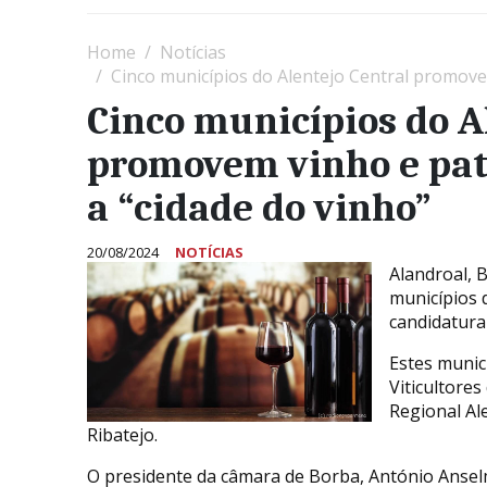
Home
Notícias
Cinco municípios do Alentejo Central promovem
Cinco municípios do A
promovem vinho e pat
a “cidade do vinho”
20/08/2024
NOTÍCIAS
Alandroal, 
municípios 
candidatura
Estes munic
Viticultores
Regional Al
Ribatejo.
O presidente da câmara de Borba, António Ansel