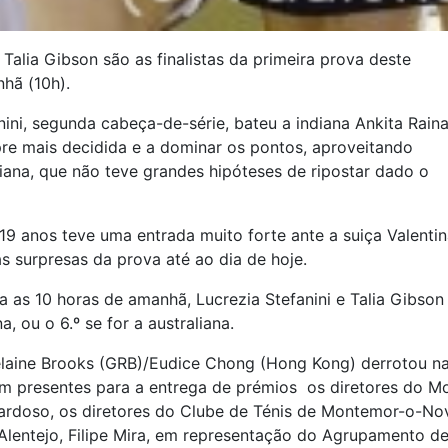
a Talia Gibson são as finalistas da primeira prova deste
hã (10h).
nini, segunda cabeça-de-série, bateu a indiana Ankita Raina
re mais decidida e a dominar os pontos, aproveitando
iana, que não teve grandes hipóteses de ripostar dado o
19 anos teve uma entrada muito forte ante a suiça Valenti
s surpresas da prova até ao dia de hoje.
as 10 horas de amanhã, Lucrezia Stefanini e Talia Gibson v
a, ou o 6.º se for a australiana.
elaine Brooks (GRB)/Eudice Chong (Hong Kong) derrotou na 
eram presentes para a entrega de prémios os diretores do M
Cardoso, os diretores do Clube de Ténis de Montemor-o-N
Alentejo, Filipe Mira, em representação do Agrupamento 