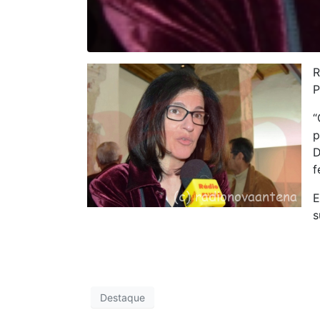
R
P
“
p
D
f
E
s
Destaque