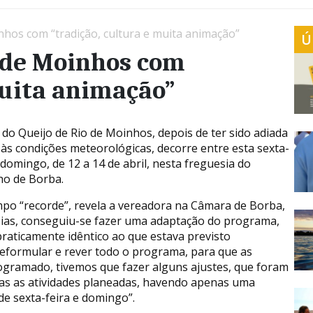
nhos com “tradição, cultura e muita animação”
Ú
o de Moinhos com
muita animação”
a do Queijo de Rio de Moinhos, depois de ter sido adiada
 às condições meteorológicas, decorre entre esta sexta-
 domingo, de 12 a 14 de abril, nesta freguesia do
ho de Borba.
po “recorde”, revela a vereadora na Câmara de Borba,
Dias, conseguiu-se fazer uma adaptação do programa,
praticamente idêntico ao que estava previsto
reformular e rever todo o programa, para que as
ogramado, tivemos que fazer alguns ajustes, que foram
as as atividades planeadas, havendo apenas uma
de sexta-feira e domingo”.