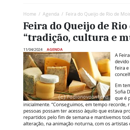
Home
Agenda
Feira do Queijo de Rio de Moi
Feira do Queijo de Ri
“tradição, cultura e 
11/04/2024
AGENDA
A Feir
devido
feira e
concel
Em tem
Sofia 
que é 
inicialmente. “Conseguimos, em tempo recorde, 
pessoas possam ter acesso àquilo que estava pr
repartidos pelo fim de semana e mantivemos tod
alteração, na animação noturna, com os artistas 