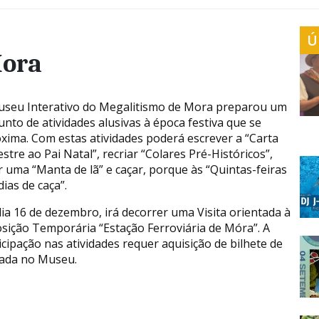
Ú
Mora
seu Interativo do Megalitismo de Mora preparou um
unto de atividades alusivas à época festiva que se
xima. Com estas atividades poderá escrever a “Carta
stre ao Pai Natal”, recriar “Colares Pré-Históricos”,
r uma “Manta de lã” e caçar, porque às “Quintas-feiras
dias de caça”.
ia 16 de dezembro, irá decorrer uma Visita orientada à
sição Temporária “Estação Ferroviária de Móra”. A
icipação nas atividades requer aquisição de bilhete de
ada no Museu.