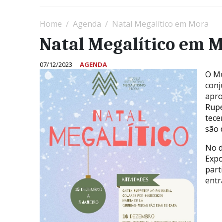
Home
Agenda
Natal Megalítico em Mora
Natal Megalítico em 
07/12/2023
AGENDA
O Mu
conj
apro
Rupe
tece
são 
No d
Expo
part
entr