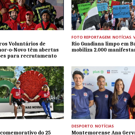
FOTO REPORTAGEM
,
NOTÍCIAS
,
os Voluntários de
Rio Guadiana limpo em B
or-o-Novo têm abertas
mobiliza 2.000 manifesta
ões para recrutamento
DESPORTO
,
NOTÍCIAS
 comemorativo do 25
Montemorense Ana Gerv