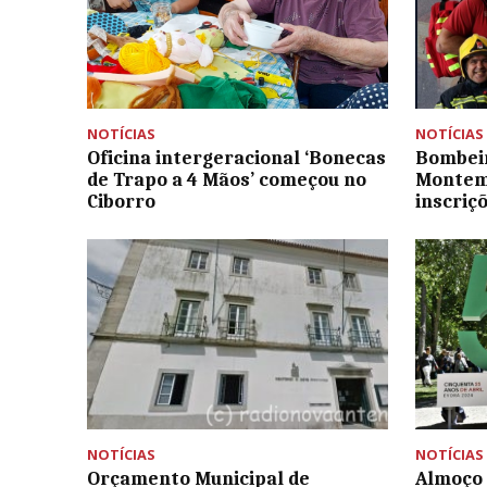
NOTÍCIAS
NOTÍCIAS
Oficina intergeracional ‘Bonecas
Bombeir
de Trapo a 4 Mãos’ começou no
Montem
Ciborro
inscriç
NOTÍCIAS
NOTÍCIAS
Orçamento Municipal de
Almoço