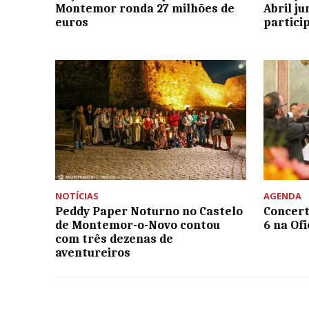
Montemor ronda 27 milhões de
Abril j
euros
partici
NOTÍCIAS
AGENDA
Peddy Paper Noturno no Castelo
Concert
de Montemor-o-Novo contou
6 na Of
com três dezenas de
aventureiros