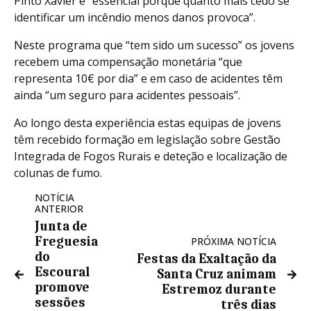
Pinto Xavier é “essencial porque quanto mais cedo se
identificar um incêndio menos danos provoca”.
Neste programa que “tem sido um sucesso” os jovens
recebem uma compensação monetária “que
representa 10€ por dia” e em caso de acidentes têm
ainda “um seguro para acidentes pessoais”.
Ao longo desta experiência estas equipas de jovens
têm recebido formação em legislação sobre Gestão
Integrada de Fogos Rurais e deteção e localização de
colunas de fumo.
NOTÍCIA
ANTERIOR
Junta de
Freguesia
PRÓXIMA NOTÍCIA
do
Festas da Exaltação da
Escoural
Santa Cruz animam
promove
Estremoz durante
sessões
três dias