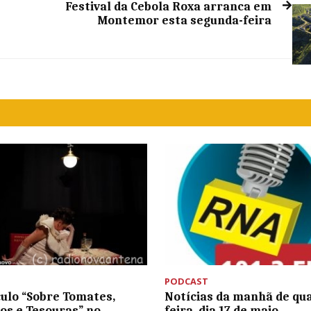
Festival da Cebola Roxa arranca em
Montemor esta segunda-feira
PODCAST
ulo “Sobre Tomates,
Notícias da manhã de qu
s e Tesouras” no
feira, dia 17 de maio