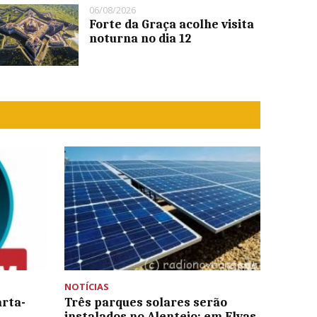
06/08/2026
Forte da Graça acolhe visita
noturna no dia 12
NOTÍCIAS
arta-
Três parques solares serão
instalados no Alentejo: em Elvas,