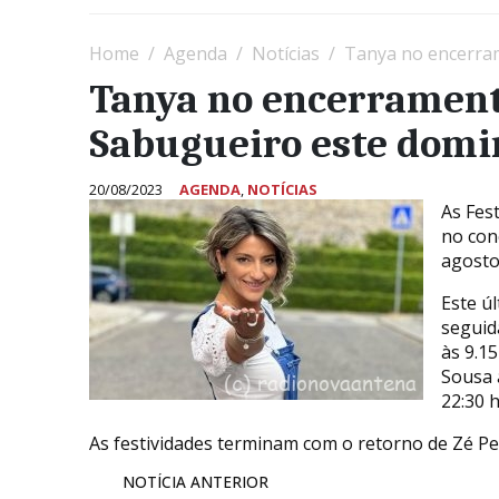
Home
Agenda
Notícias
Tanya no encerra
Tanya no encerrament
Sabugueiro este domi
20/08/2023
AGENDA
,
NOTÍCIAS
As Fes
no con
agosto
Este ú
seguid
às 9.15
Sousa 
22:30 
As festividades terminam com o retorno de Zé Pe
NOTÍCIA ANTERIOR