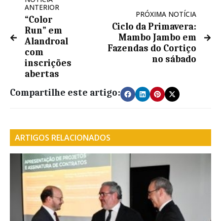
ANTERIOR
PRÓXIMA NOTÍCIA
“Color
Ciclo da Primavera:
Run” em
Mambo Jambo em
Alandroal
Fazendas do Cortiço
com
no sábado
inscrições
abertas
Compartilhe este artigo:
ARTIGOS RELACIONADOS