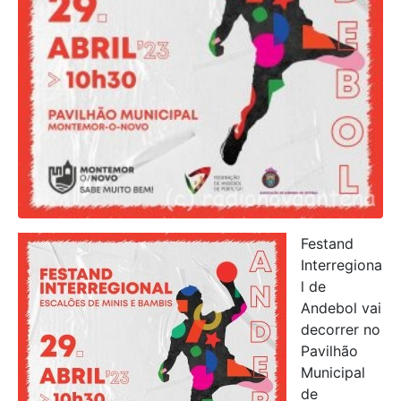
Festand
Interregiona
l de
Andebol vai
decorrer no
Pavilhão
Municipal
de