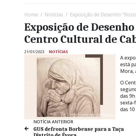
Home
Notícias
Exposição de Desenho “Rosto
Exposição de Desenho 
Centro Cultural de Ca
21/01/2023
NOTÍCIAS
A expo
está p
Mora, 
O Cent
segunda
das 9h 
sexta-f
das 10
NOTÍCIA ANTERIOR
GUS defronta Borbense para a Taça
Distrito de Évora