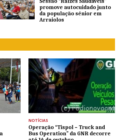
Sessão “Raízes Saudáveis”
promove autocuidado junto
da população sénior em
Arraiolos
NOTÍCIAS
Operação “Tispol – Truck and
a
Bus Operation” da GNR decorre
até 14 de outubro