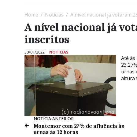
Home
Notícias
A nível nacional já votaram 2
A nível nacional já v
inscritos
30/01/2022
NOTÍCIAS
Até às
23,27% 
urnas e
altura
NOTÍCIA ANTERIOR
Montemor com 27% de afluência às
urnas às 12 horas