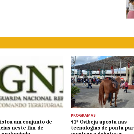
PROGRAMAS
istou um conjunto de
41ª Ovibeja aposta nas
cias neste fim-de-
tecnologias de ponta par
 prolongado
mostrar e debater +