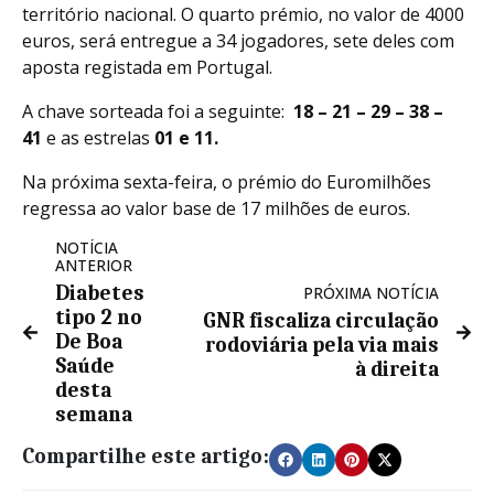
território nacional. O quarto prémio, no valor de 4000
euros, será entregue a 34 jogadores, sete deles com
aposta registada em Portugal.
A chave sorteada foi a seguinte:
18 – 21 – 29 – 38 –
41
e as estrelas
01 e 11
.
Na próxima sexta-feira, o prémio do Euromilhões
regressa ao valor base de 17 milhões de euros.
NOTÍCIA
ANTERIOR
Diabetes
PRÓXIMA NOTÍCIA
tipo 2 no
GNR fiscaliza circulação
De Boa
rodoviária pela via mais
Saúde
à direita
desta
semana
Compartilhe este artigo: