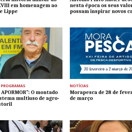
XVIII em homenagem ao
nesta época os seus valo
e Lippe
possam inspirar novos 
,
PROGRAMAS
NOTÍCIAS
o APORMOR”: O montado
Morapesca de 28 de fever
stema multiuso de agro-
de março
storil