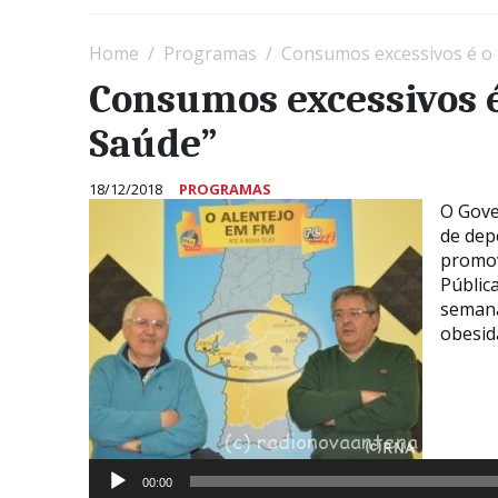
Home
Programas
Consumos excessivos é o
Consumos excessivos é
Saúde”
18/12/2018
PROGRAMAS
O Gove
de dep
promov
Públic
semana
obesida
Reprod
de
áudio
00:00