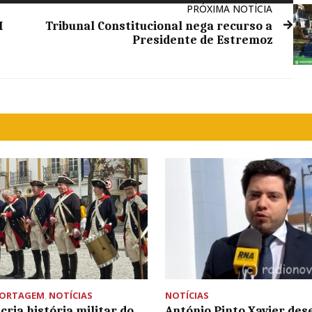
PRÓXIMA NOTÍCIA
setas
M
Tribunal Constitucional nega recurso a
cima/baixo
Presidente de Estremoz
para
aumentar
ou
diminuir
o
volume.
PORTAGEM
,
NOTÍCIAS
NOTÍCIAS
cria história militar do
António Pinto Xavier des