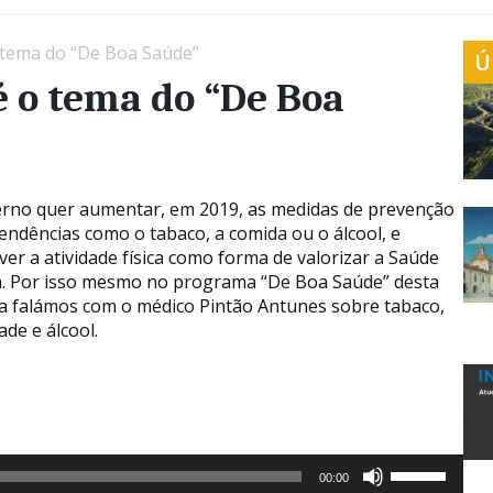
 tema do “De Boa Saúde”
Ú
 o tema do “De Boa
rno quer aumentar, em 2019, as medidas de prevenção
endências como o tabaco, a comida ou o álcool, e
er a atividade física como forma de valorizar a Saúde
a. Por isso mesmo no programa “De Boa Saúde” desta
 falámos com o médico Pintão Antunes sobre tabaco,
de e álcool.
utor
Use
00:00
as