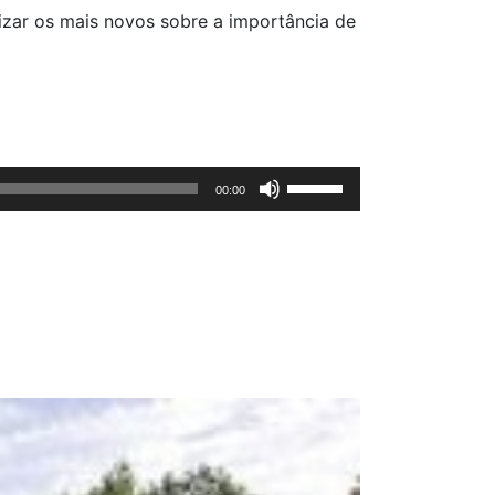
lizar os mais novos sobre a importância de
Use
00:00
as
setas
cima/baixo
para
aumentar
ou
diminuir
o
volume.